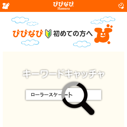
Hamura