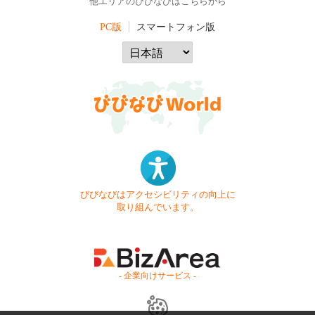
他エリアのびびなびはこちらから
PC版
スマートフォン版
びびなびはアクセシビリティの向上に
取り組んでいます。
- 企業向けサービス -