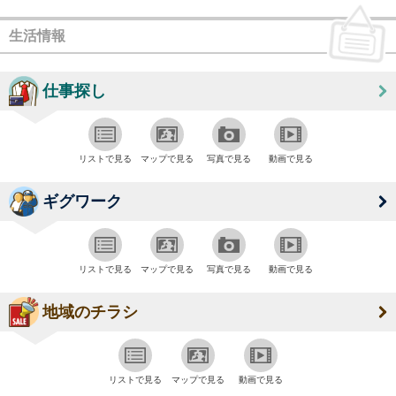
生活情報
仕事探し
リストで見る
マップで見る
写真で見る
動画で見る
ギグワーク
リストで見る
マップで見る
写真で見る
動画で見る
地域のチラシ
リストで見る
マップで見る
動画で見る