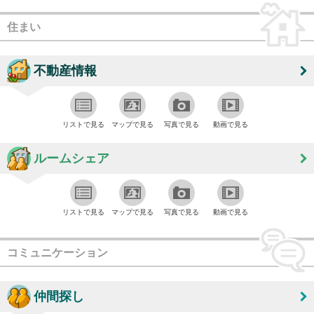
住まい
不動産情報
リストで見る
マップで見る
写真で見る
動画で見る
ルームシェア
リストで見る
マップで見る
写真で見る
動画で見る
コミュニケーション
仲間探し