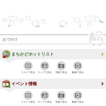
おでかけ
まちかどホットリスト
リストで見る
マップで見る
写真で見る
動画で見る
イベント情報
リストで見る
マップで見る
写真で見る
動画で見る