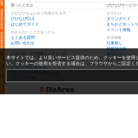
困ったときは
びびなびサービス
びびなびをはじめて利用される方
おでかけ
びびなびCLS
タウンガイド
はじめてガイド
まちかどホット
イベント情報
わからないことがあったら
よくある質問
生活情報
お問い合わせ
仕事探し
情報掲示板
広告出稿・有料掲載をお考えの方
地域のチラシ
本サイトでは、より良いサービス提供のため、クッキーを使用
ギグワーク
お気軽にご相談・お問い合わせ下さい
い。クッキーの使用を拒否する場合は、ブラウザからご設定く
広告のお問い合わせ
プレスリリースお申し込み
メディアの方へ