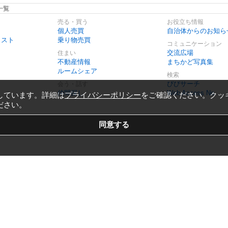
一覧
売る・買う
お役立ち情報
個人売買
自治体からのお知ら
リスト
乗り物売買
コミュニケーション
交流広場
住まい
不動産情報
まちかど写真集
ルームシェア
検索
びびサーチ
会う・話す
仲間探し
Web Access No.
しています。詳細は
プライバシーポリシー
をご確認ください。クッ
ださい。