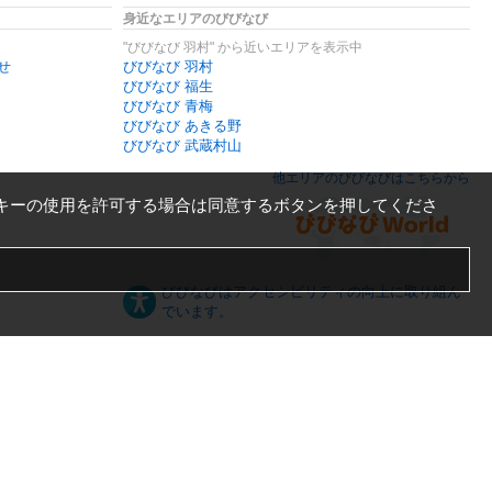
身近なエリアのびびなび
"びびなび 羽村" から近いエリアを表示中
せ
びびなび 羽村
びびなび 福生
びびなび 青梅
びびなび あきる野
びびなび 武蔵村山
他エリアのびびなびはこちらから
キーの使用を許可する場合は同意するボタンを押してくださ
びびなびはアクセシビリティの向上に取り組ん
でいます。
日本語
English
español
ภาษาไทย
한국어
中文
PC版
スマートフォン版