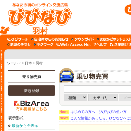
羽村
ワールド
>
日本
>
羽村
乗り物売買
新規登録
News!
はじめての方へ びびなびの使い方
表示形式
News!
こんな情報があったら、びびなびへご
最新から全表示