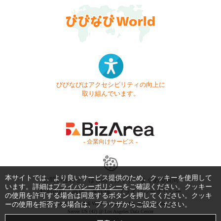
びびなびはアクセシビリティの向上に
取り組んでいます。
- 企業向けサービス -
本サイトでは、より良いサービス提供のため、クッキーを使用して
お問い合わせ
はじめてガイド
よくある質問
います。詳細は
プライバシーポリシー
をご確認ください。クッキー
利用規約
商標・著作権
プライバシーポリシー
の使用を許可する場合は同意するボタンを押してください。クッキ
ーの使用を拒否する場合は、ブラウザからご設定ください。
Copyright © 1999-2026 Vivid Navigation, Inc. All Rights Reserved.
Server US (42) @ Los Angeles Data Center