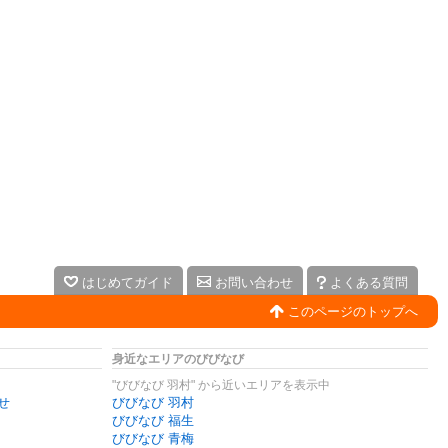
はじめてガイド
お問い合わせ
よくある質問
このページのトップへ
身近なエリアのびびなび
"びびなび 羽村" から近いエリアを表示中
せ
びびなび 羽村
びびなび 福生
びびなび 青梅