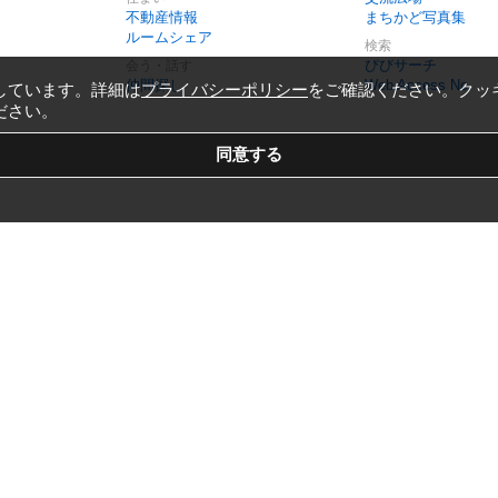
不動産情報
まちかど写真集
ルームシェア
検索
びびサーチ
会う・話す
仲間探し
Web Access No.
しています。詳細は
プライバシーポリシー
をご確認ください。クッ
ださい。
Copyright © 1999-2026
Vivid Navigation, Inc.
All Rights Reserved.