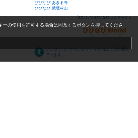
びびなび あきる野
びびなび 武蔵村山
他エリアのびびなびはこちらから
キーの使用を許可する場合は同意するボタンを押してくださ
びびなびはアクセシビリティの向上に取り組ん
でいます。
日本語
English
español
ภาษาไทย
한국어
中文
PC版
スマートフォン版