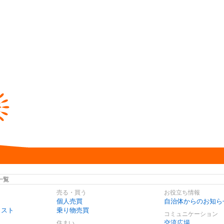
一覧
売る・買う
お役立ち情報
個人売買
自治体からのお知ら
リスト
乗り物売買
コミュニケーション
交流広場
住まい