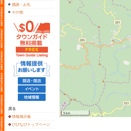
感謝・お礼
その他
戻る
3 km
情報掲示板
びびなびトップページ