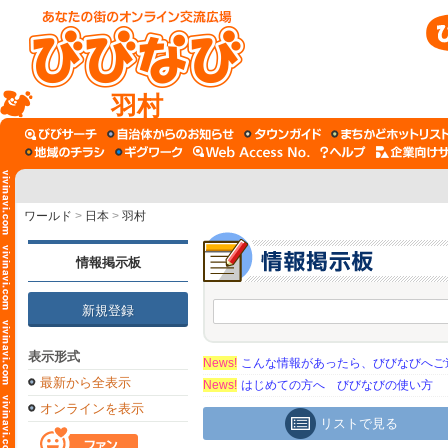
羽村
ワールド
>
日本
>
羽村
情報掲示板
新規登録
表示形式
News!
こんな情報があったら、びびなびへご
最新から全表示
News!
はじめての方へ びびなびの使い方
オンラインを表示
リストで見る