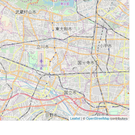
Leaflet
| ©
OpenStreetMap
contributors