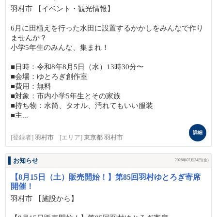
羽村市 【イベント・観光情報】
6月に田植えを行った水田に設置するかかしをみんなで作り
ませんか？
小学5年生のみんな、集まれ！
■日時：令和8年8月5日（水）13時30分〜
■会場：ゆとろぎ創作室
■費用：無料
■対象：市内小学5年生とその家族
■持ち物：水筒、タオル、汚れてもいい服装
■主...
詳細
[登録者]
羽村市
[エリア]
東京都 羽村市
お知らせ
2026年07月24日(金)
【8月15日（土）販売開始！】第85回羽村ゆとろぎ寄席
開催！
羽村市 【施設から】