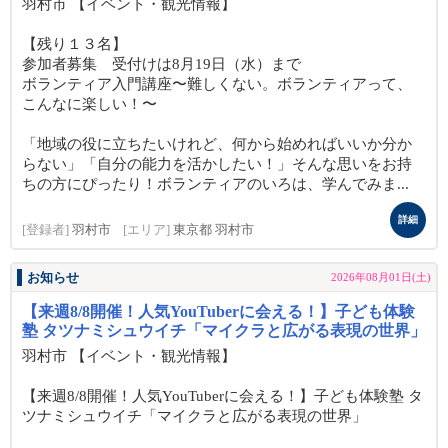
羽村市 【イベント・観光情報】
【残り１３名】
参加者募集 受付けは8月19日（水）まで
ボランティア入門講座〜難しくない。ボランティアって、
こんなに楽しい！〜
「地域の役に立ちたいけれど、何から始めればいいか分か
らない」「自分の能力を活かしたい！」そんな思いをお持
ちの方にぴったり！ボランティアのいろは、学んでみま...
詳細
[登録者]
羽村市
[エリア]
東京都 羽村市
お知らせ
2026年08月01日(土)
【来週8/8開催！人気YouTuberに会える！】子ども体験
塾 タツナミシュウイチ「マイクラと広がる表現の世界」
羽村市 【イベント・観光情報】
【来週8/8開催！人気YouTuberに会える！】子ども体験塾 タ
ツナミシュウイチ「マイクラと広がる表現の世界」