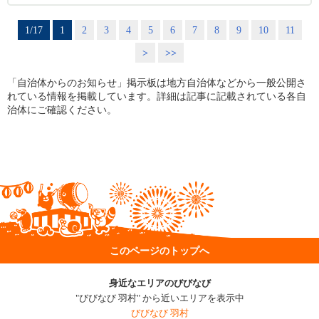
1/17
1
2
3
4
5
6
7
8
9
10
11
>
>>
「自治体からのお知らせ」掲示板は地方自治体などから一般公開さ
れている情報を掲載しています。詳細は記事に記載されている各自
治体にご確認ください。
このページのトップへ
身近なエリアのびびなび
"びびなび 羽村" から近いエリアを表示中
びびなび 羽村