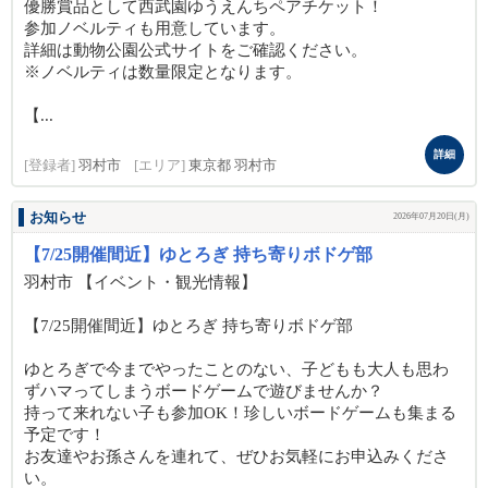
優勝賞品として西武園ゆうえんちペアチケット！
参加ノベルティも用意しています。
詳細は動物公園公式サイトをご確認ください。
※ノベルティは数量限定となります。
【...
詳細
[登録者]
羽村市
[エリア]
東京都 羽村市
お知らせ
2026年07月20日(月)
【7/25開催間近】ゆとろぎ 持ち寄りボドゲ部
羽村市 【イベント・観光情報】
【7/25開催間近】ゆとろぎ 持ち寄りボドゲ部
ゆとろぎで今までやったことのない、子どもも大人も思わ
ずハマってしまうボードゲームで遊びませんか？
持って来れない子も参加OK！珍しいボードゲームも集まる
予定です！
お友達やお孫さんを連れて、ぜひお気軽にお申込みくださ
い。