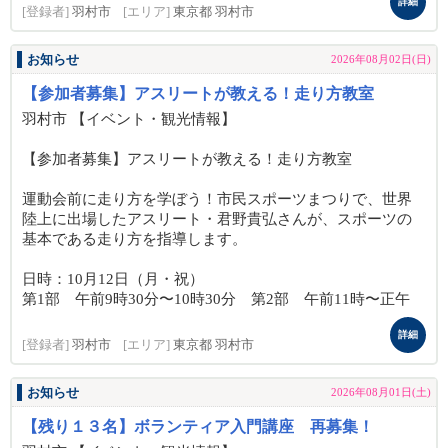
詳細
[登録者]
羽村市
[エリア]
東京都 羽村市
お知らせ
2026年08月02日(日)
【参加者募集】アスリートが教える！走り方教室
羽村市 【イベント・観光情報】
【参加者募集】アスリートが教える！走り方教室
運動会前に走り方を学ぼう！市民スポーツまつりで、世界
陸上に出場したアスリート・君野貴弘さんが、スポーツの
基本である走り方を指導します。
日時：10月12日（月・祝）
第1部 午前9時30分〜10時30分 第2部 午前11時〜正午
詳細
[登録者]
羽村市
[エリア]
東京都 羽村市
お知らせ
2026年08月01日(土)
【残り１３名】ボランティア入門講座 再募集！