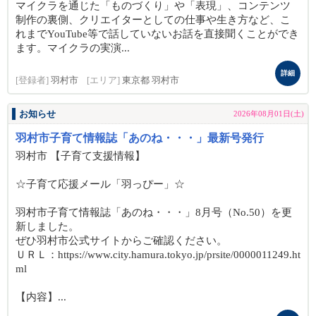
マイクラを通じた「ものづくり」や「表現」、コンテンツ
制作の裏側、クリエイターとしての仕事や生き方など、こ
れまでYouTube等で話していないお話を直接聞くことができ
ます。マイクラの実演...
詳細
[登録者]
羽村市
[エリア]
東京都 羽村市
お知らせ
2026年08月01日(土)
羽村市子育て情報誌「あのね・・・」最新号発行
羽村市 【子育て支援情報】
☆子育て応援メール「羽っぴー」☆
羽村市子育て情報誌「あのね・・・」8月号（No.50）を更
新しました。
ぜひ羽村市公式サイトからご確認ください。
ＵＲＬ：https://www.city.hamura.tokyo.jp/prsite/0000011249.ht
ml
【内容】...