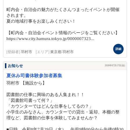
町内会・自治会の魅力がたくさんつまったイベントが開催
されます。
夏の地域行事をお楽しみください！
【町内会・自治会イベント情報のページをご覧ください】
https://www.city.hamura.tokyo.jp/0000007323...
詳細
[登録者]
羽村市
[エリア]
東京都 羽村市
お知らせ
2026年07月17日(金)
夏休み司書体験参加者募集
羽村市 【施設から】
図書館の仕事に興味のある人集まれ！！
「図書館司書って何？」
「カウンターではどんな仕事をしてるの？」
小学生のみなさん、カウンターでの貸出・返却、本棚の整
理など、図書館の仕事を体験してみませんか？
■日時 令和8年7月29日（水） 午前9時00分から午後0時30