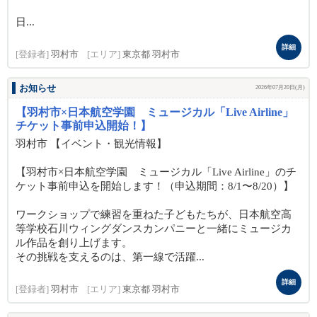
日...
詳細
[登録者]
羽村市
[エリア]
東京都 羽村市
お知らせ
2026年07月20日(月)
【羽村市×日本航空学園 ミュージカル「Live Airline」
チケット事前申込開始！】
羽村市 【イベント・観光情報】
【羽村市×日本航空学園 ミュージカル「Live Airline」のチ
ケット事前申込を開始します！（申込期間：8/1〜8/20）】
ワークショップで練習を重ねた子どもたちが、日本航空高
等学校石川ウィングダンスカンパニーと一緒にミュージカ
ル作品を創り上げます。
その挑戦を支えるのは、第一線で活躍...
詳細
[登録者]
羽村市
[エリア]
東京都 羽村市