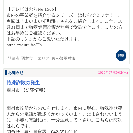
【テレビはむらNo.1566】
市内の事業者を紹介するシリーズ「はむらでミッケ！」。
今回は「まいまいず珈琲」さんをご紹介します。また、10
月31日まで特定健康診査が無料で受診できます。まだの方
はお早めにご確認ください。
下記のリンクからご覧いただけます。
https://youtu.be/Ch...
詳細
[登録者]
羽村市
[エリア]
東京都 羽村市
お知らせ
2026年07月30日(木)
特殊詐欺の発生
羽村市 【防犯情報】
羽村市役所からお知らせします。市内に現在、特殊詐欺犯
人からの電話が数多くかかっています。だまされないよう
に、不審な電話には、十分注意して下さい。こちらは防災
はむらです。
問合せ 福生警察署 042-551-0110