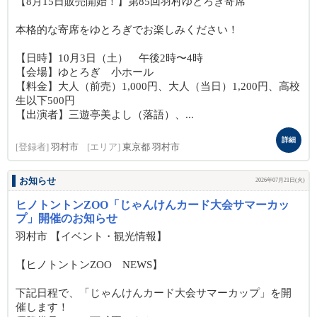
【8月15日販売開始！】第85回羽村ゆとろぎ寄席
本格的な寄席をゆとろぎでお楽しみください！
【日時】10月3日（土） 午後2時〜4時
【会場】ゆとろぎ 小ホール
【料金】大人（前売）1,000円、大人（当日）1,200円、高校
生以下500円
【出演者】三遊亭美よし（落語）、...
詳細
[登録者]
羽村市
[エリア]
東京都 羽村市
お知らせ
2026年07月21日(火)
ヒノトントンZOO「じゃんけんカード大会サマーカッ
プ」開催のお知らせ
羽村市 【イベント・観光情報】
【ヒノトントンZOO NEWS】
下記日程で、「じゃんけんカード大会サマーカップ」を開
催します！