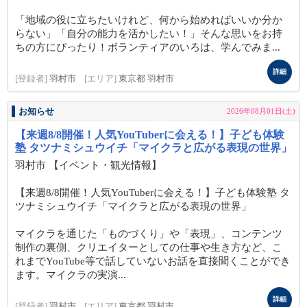
「地域の役に立ちたいけれど、何から始めればいいか分か
らない」「自分の能力を活かしたい！」そんな思いをお持
ちの方にぴったり！ボランティアのいろは、学んでみま...
詳細
[登録者]
羽村市
[エリア]
東京都 羽村市
お知らせ
2026年08月01日(土)
【来週8/8開催！人気YouTuberに会える！】子ども体験
塾 タツナミシュウイチ「マイクラと広がる表現の世界」
羽村市 【イベント・観光情報】
【来週8/8開催！人気YouTuberに会える！】子ども体験塾 タ
ツナミシュウイチ「マイクラと広がる表現の世界」
マイクラを通じた「ものづくり」や「表現」、コンテンツ
制作の裏側、クリエイターとしての仕事や生き方など、こ
れまでYouTube等で話していないお話を直接聞くことができ
ます。マイクラの実演...
詳細
[登録者]
羽村市
[エリア]
東京都 羽村市