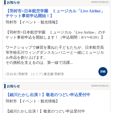
お知らせ
2026年07月20日(月)
【羽村市×日本航空学園 ミュージカル「Live Airline」
チケット事前申込開始！】
羽村市 【イベント・観光情報】
【羽村市×日本航空学園 ミュージカル「Live Airline」のチ
ケット事前申込を開始します！（申込期間：8/1〜8/20）】
ワークショップで練習を重ねた子どもたちが、日本航空高
等学校石川ウィングダンスカンパニーと一緒にミュージカ
ル作品を創り上げます。
その挑戦を支えるのは、第一線で活躍...
詳細
[登録者]
羽村市
[エリア]
東京都 羽村市
お知らせ
2026年07月20日(月)
【細川たかし出演！】敬老のつどい申込受付中
羽村市 【イベント・観光情報】
【細川たかし出演！】敬老のつどい申込受付中