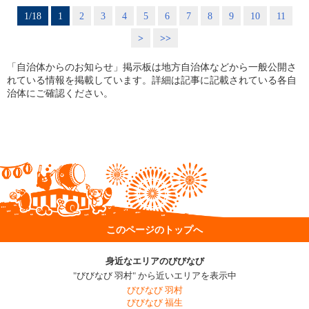
1/18
1
2
3
4
5
6
7
8
9
10
11
>
>>
「自治体からのお知らせ」掲示板は地方自治体などから一般公開さ
れている情報を掲載しています。詳細は記事に記載されている各自
治体にご確認ください。
このページのトップへ
身近なエリアのびびなび
"びびなび 羽村" から近いエリアを表示中
びびなび 羽村
びびなび 福生