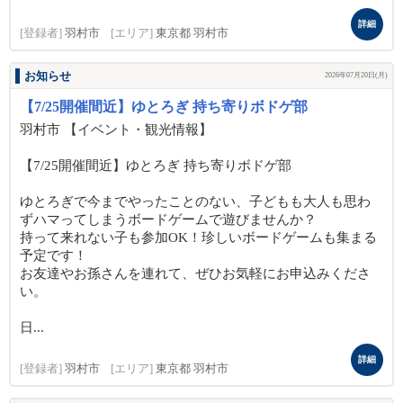
詳細
[登録者]
羽村市
[エリア]
東京都 羽村市
お知らせ
2026年07月20日(月)
【7/25開催間近】ゆとろぎ 持ち寄りボドゲ部
羽村市 【イベント・観光情報】
【7/25開催間近】ゆとろぎ 持ち寄りボドゲ部
ゆとろぎで今までやったことのない、子どもも大人も思わ
ずハマってしまうボードゲームで遊びませんか？
持って来れない子も参加OK！珍しいボードゲームも集まる
予定です！
お友達やお孫さんを連れて、ぜひお気軽にお申込みくださ
い。
日...
詳細
[登録者]
羽村市
[エリア]
東京都 羽村市