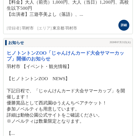
【料金】大人（前売）1,000円、大人（当日）1,200円、高校
生以下500円
【出演者】三遊亭美よし（落語）、...
詳細
[登録者]
羽村市
[エリア]
東京都 羽村市
お知らせ
2026年07月21日(火)
ヒノトントンZOO「じゃんけんカード大会サマーカッ
プ」開催のお知らせ
羽村市 【イベント・観光情報】
【ヒノトントンZOO NEWS】
下記日程で、「じゃんけんカード大会サマーカップ」を開
催します！
優勝賞品として西武園ゆうえんちペアチケット！
参加ノベルティも用意しています。
詳細は動物公園公式サイトをご確認ください。
※ノベルティは数量限定となります。
【...