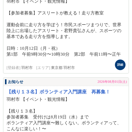
羽村市 【イベント・観光情報】
【参加者募集】アスリートが教える！走り方教室
運動会前に走り方を学ぼう！市民スポーツまつりで、世界
陸上に出場したアスリート・君野貴弘さんが、スポーツの
基本である走り方を指導します。
日時：10月12日（月・祝）
第1部 午前9時30分〜10時30分 第2部 午前11時〜正午
詳細
[登録者]
羽村市
[エリア]
東京都 羽村市
お知らせ
2026年08月01日(土)
【残り１３名】ボランティア入門講座 再募集！
羽村市 【イベント・観光情報】
【残り１３名】
参加者募集 受付けは8月19日（水）まで
ボランティア入門講座〜難しくない。ボランティアって、
こんなに楽しい！〜