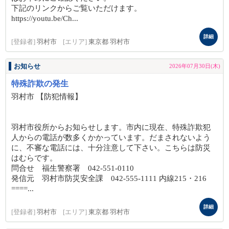
下記のリンクからご覧いただけます。
https://youtu.be/Ch...
詳細
[登録者]
羽村市
[エリア]
東京都 羽村市
お知らせ
2026年07月30日(木)
特殊詐欺の発生
羽村市 【防犯情報】
羽村市役所からお知らせします。市内に現在、特殊詐欺犯
人からの電話が数多くかかっています。だまされないよう
に、不審な電話には、十分注意して下さい。こちらは防災
はむらです。
問合せ 福生警察署 042-551-0110
発信元 羽村市防災安全課 042-555-1111 内線215・216
====...
詳細
[登録者]
羽村市
[エリア]
東京都 羽村市