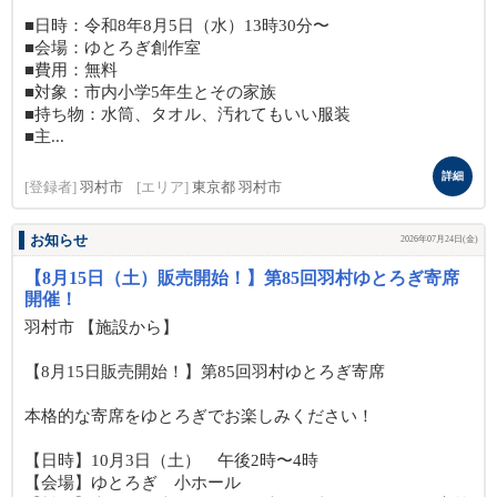
■日時：令和8年8月5日（水）13時30分〜
■会場：ゆとろぎ創作室
■費用：無料
■対象：市内小学5年生とその家族
■持ち物：水筒、タオル、汚れてもいい服装
■主...
詳細
[登録者]
羽村市
[エリア]
東京都 羽村市
お知らせ
2026年07月24日(金)
【8月15日（土）販売開始！】第85回羽村ゆとろぎ寄席
開催！
羽村市 【施設から】
【8月15日販売開始！】第85回羽村ゆとろぎ寄席
本格的な寄席をゆとろぎでお楽しみください！
【日時】10月3日（土） 午後2時〜4時
【会場】ゆとろぎ 小ホール