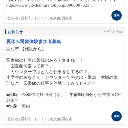
https://www.city.hamura.tokyo.jp/0000007323...
詳細
[登録者]
羽村市
[エリア]
東京都 羽村市
お知らせ
2026年07月17日(金)
夏休み司書体験参加者募集
羽村市 【施設から】
図書館の仕事に興味のある人集まれ！！
「図書館司書って何？」
「カウンターではどんな仕事をしてるの？」
小学生のみなさん、カウンターでの貸出・返却、本棚の整
理など、図書館の仕事を体験してみませんか？
■日時 令和8年7月29日（水） 午前9時00分から午後0時30
分まで
■対象 市内...
詳細
[登録者]
羽村市
[エリア]
東京都 羽村市