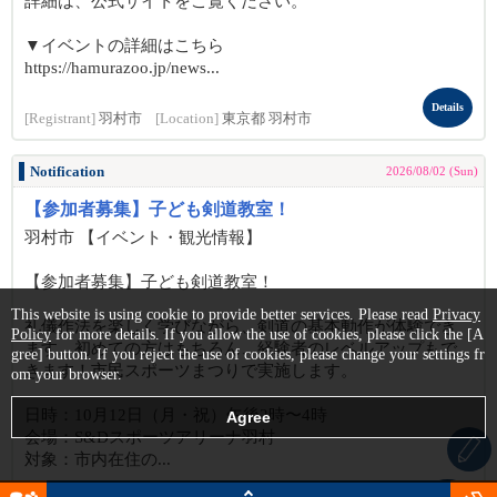
詳細は、公式サイトをご覧ください。
▼イベントの詳細はこちら
https://hamurazoo.jp/news...
Details
[Registrant]
羽村市
[Location]
東京都 羽村市
Notification
2026/08/02 (Sun)
【参加者募集】子ども剣道教室！
羽村市 【イベント・観光情報】
【参加者募集】子ども剣道教室！
This website is using cookie to provide better services. Please read
Privacy
礼儀作法を楽しく学びながら、剣道の基本動作が体験でき
Policy
for more details. If you allow the use of cookies, please click the [A
ます。初めての方はもちろん、経験者のレベルアップもで
gree] button. If you reject the use of cookies, please change your settings fr
きます！市民スポーツまつりで実施します。
om your browser.
日時：10月12日（月・祝）午後2時〜4時
会場：S&Dスポーツアリーナ羽村
対象：市内在住の...