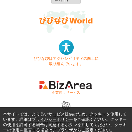
びびなびはアクセシビリティの向上に
取り組んでいます。
- 企業向けサービス -
本サイトでは、より良いサービス提供のため、クッキーを使用して
お問い合わせ
はじめてガイド
よくある質問
います。詳細は
プライバシーポリシー
をご確認ください。クッキー
利用規約
商標・著作権
プライバシーポリシー
の使用を許可する場合は同意するボタンを押してください。クッキ
ーの使用を拒否する場合は、ブラウザからご設定ください。
Copyright © 1999-2026 Vivid Navigation, Inc. All Rights Reserved.