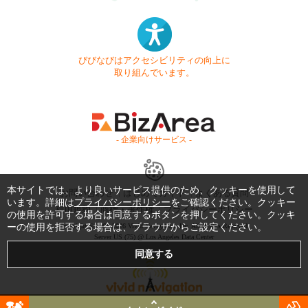
びびなびはアクセシビリティの向上に
取り組んでいます。
- 企業向けサービス -
本サイトでは、より良いサービス提供のため、クッキーを使用して
お問い合わせ
はじめてガイド
よくある質問
います。詳細は
プライバシーポリシー
をご確認ください。クッキー
利用規約
商標・著作権
プライバシーポリシー
の使用を許可する場合は同意するボタンを押してください。クッキ
ーの使用を拒否する場合は、ブラウザからご設定ください。
Copyright © 1999-2026 Vivid Navigation, Inc. All Rights Reserved.
Server US (75) @ Los Angeles Data Center