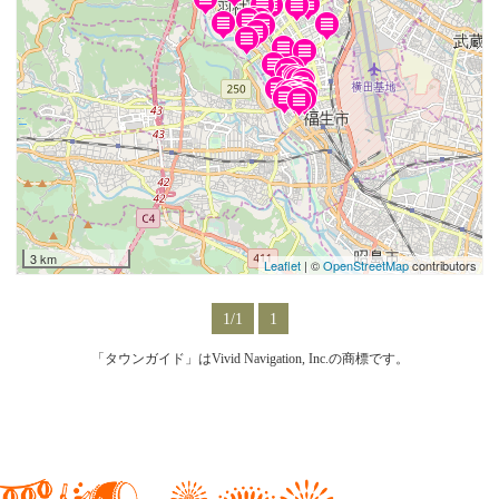
3 km
Leaflet
| ©
OpenStreetMap
contributors
1/1
1
「タウンガイド」はVivid Navigation, Inc.の商標です。