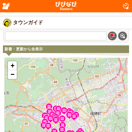
Hamura
タウンガイド
新着・更新から全表示
+
−