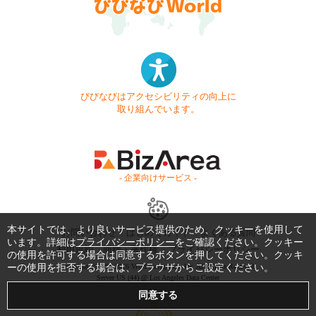
びびなびはアクセシビリティの向上に
取り組んでいます。
- 企業向けサービス -
本サイトでは、より良いサービス提供のため、クッキーを使用して
お問い合わせ
はじめてガイド
よくある質問
います。詳細は
プライバシーポリシー
をご確認ください。クッキー
利用規約
商標・著作権
プライバシーポリシー
の使用を許可する場合は同意するボタンを押してください。クッキ
ーの使用を拒否する場合は、ブラウザからご設定ください。
Copyright © 1999-2026 Vivid Navigation, Inc. All Rights Reserved.
Server US (44) @ Los Angeles Data Center