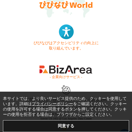
びびなびはアクセシビリティの向上に
取り組んでいます。
- 企業向けサービス -
本サイトでは、より良いサービス提供のため、クッキーを使用して
お問い合わせ
はじめてガイド
よくある質問
います。詳細は
プライバシーポリシー
をご確認ください。クッキー
利用規約
商標・著作権
プライバシーポリシー
の使用を許可する場合は同意するボタンを押してください。クッキ
ーの使用を拒否する場合は、ブラウザからご設定ください。
Copyright © 1999-2026 Vivid Navigation, Inc. All Rights Reserved.
Server US (45) @ Los Angeles Data Center