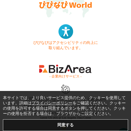
びびなびはアクセシビリティの向上に
取り組んでいます。
- 企業向けサービス -
本サイトでは、より良いサービス提供のため、クッキーを使用して
お問い合わせ
はじめてガイド
よくある質問
います。詳細は
プライバシーポリシー
をご確認ください。クッキー
利用規約
商標・著作権
プライバシーポリシー
の使用を許可する場合は同意するボタンを押してください。クッキ
ーの使用を拒否する場合は、ブラウザからご設定ください。
Copyright © 1999-2026 Vivid Navigation, Inc. All Rights Reserved.
Server US (43) @ Los Angeles Data Center