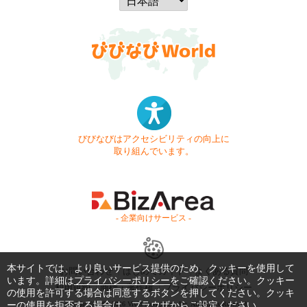
びびなびはアクセシビリティの向上に
取り組んでいます。
- 企業向けサービス -
本サイトでは、より良いサービス提供のため、クッキーを使用して
お問い合わせ
はじめてガイド
よくある質問
います。詳細は
プライバシーポリシー
をご確認ください。クッキー
利用規約
商標・著作権
プライバシーポリシー
の使用を許可する場合は同意するボタンを押してください。クッキ
ーの使用を拒否する場合は、ブラウザからご設定ください。
Copyright © 1999-2026 Vivid Navigation, Inc. All Rights Reserved.