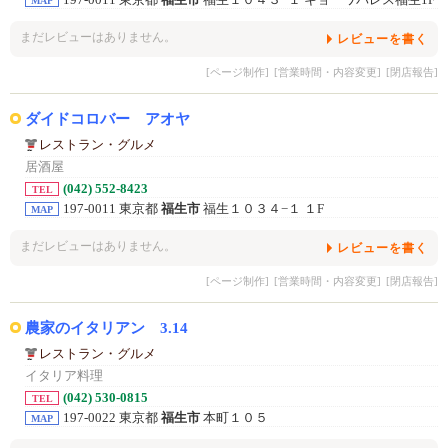
197-0011 東京都
福生市
福生１０４３−１ キョーワパレス福生1F
MAP
まだレビューはありません。
レビューを書く
[ページ制作]
[営業時間・内容変更]
[閉店報告]
ダイドコロバー アオヤ
レストラン・グルメ
居酒屋
(042) 552-8423
TEL
197-0011 東京都
福生市
福生１０３４−１ １F
MAP
まだレビューはありません。
レビューを書く
[ページ制作]
[営業時間・内容変更]
[閉店報告]
農家のイタリアン 3.14
レストラン・グルメ
イタリア料理
(042) 530-0815
TEL
197-0022 東京都
福生市
本町１０５
MAP