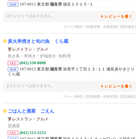
197-0011 東京都
福生市
福生１０１５−１
MAP
まだレビューはありません。
レビューを書く
[ページ制作]
[営業時間・内容変更]
[閉店報告]
炭火串焼きと旬の魚 くら蔵
レストラン・グルメ
焼き鳥・串焼き・炉端焼き
/
魚料理
(042) 530-0008
TEL
197-0012 東京都
福生市
加美平１丁目１３−１１ 備長炭やきとり
MAP
くら蔵
まだレビューはありません。
レビューを書く
[ページ制作]
[営業時間・内容変更]
[閉店報告]
ごはんと酒菜 ごえん
レストラン・グルメ
居酒屋
(042) 513-3233
TEL