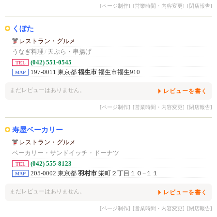
[ページ制作]
[営業時間・内容変更]
[閉店報告]
くぼた
レストラン・グルメ
うなぎ料理
/
天ぷら・串揚げ
(042) 551-0545
TEL
197-0011 東京都
福生市
福生市福生910
MAP
まだレビューはありません。
レビューを書く
[ページ制作]
[営業時間・内容変更]
[閉店報告]
寿屋ベーカリー
レストラン・グルメ
ベーカリー・サンドイッチ・ドーナツ
(042) 555-8123
TEL
205-0002 東京都
羽村市
栄町２丁目１０−１１
MAP
まだレビューはありません。
レビューを書く
[ページ制作]
[営業時間・内容変更]
[閉店報告]