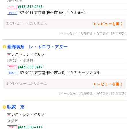
創作料理
(042) 513-0365
TEL
197-0011 東京都
福生市
福生１０４６−１
MAP
まだレビューはありません。
レビューを書く
[ページ制作]
[営業時間・内容変更]
[閉店報告]
画廊喫茶 レ・トロワ・アヌー
レストラン・グルメ
喫茶店・甘味処
(042) 553-6417
TEL
197-0022 東京都
福生市
本町１２７ カーブス福生
MAP
まだレビューはありません。
レビューを書く
[ページ制作]
[営業時間・内容変更]
[閉店報告]
味家 京
レストラン・グルメ
居酒屋
(042) 530-7114
TEL