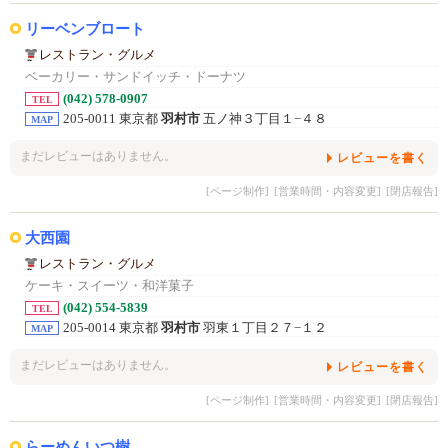
リーベンブロート
レストラン・グルメ
ベーカリー・サンドイッチ・ドーナツ
(042) 578-0907
TEL
205-0011 東京都
羽村市
五ノ神３丁目１−４８
MAP
まだレビューはありません。
レビューを書く
[ページ制作]
[営業時間・内容変更]
[閉店報告]
大西園
レストラン・グルメ
ケーキ・スイーツ・和洋菓子
(042) 554-5839
TEL
205-0014 東京都
羽村市
羽東１丁目２７−１２
MAP
まだレビューはありません。
レビューを書く
[ページ制作]
[営業時間・内容変更]
[閉店報告]
らーめんいつ樹