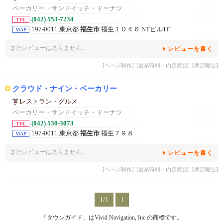
ベーカリー・サンドイッチ・ドーナツ
(042) 553-7234
TEL
197-0011 東京都
福生市
福生１０４６ NTビル1F
MAP
まだレビューはありません。
レビューを書く
[ページ制作]
[営業時間・内容変更]
[閉店報告]
クラウド・ナイン・ベーカリー
レストラン・グルメ
ベーカリー・サンドイッチ・ドーナツ
(042) 530-3073
TEL
197-0011 東京都
福生市
福生７９８
MAP
まだレビューはありません。
レビューを書く
[ページ制作]
[営業時間・内容変更]
[閉店報告]
1/1
1
「タウンガイド」はVivid Navigation, Inc.の商標です。