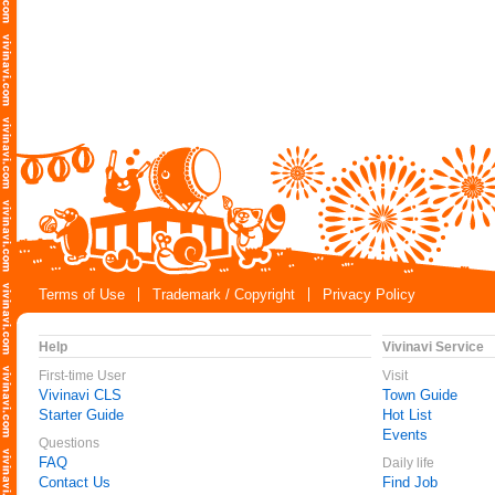
Terms of Use
Trademark / Copyright
Privacy Policy
Help
Vivinavi Service
First-time User
Visit
Vivinavi CLS
Town Guide
Starter Guide
Hot List
Events
Questions
FAQ
Daily life
Contact Us
Find Job