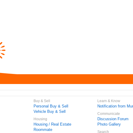
Buy & Sell
Learn & Know
Personal Buy & Sell
Notification from Mun
Vehicle Buy & Sell
Communicate
Discussion Forum
Housing
Housing / Real Estate
Photo Gallery
Roommate
Search