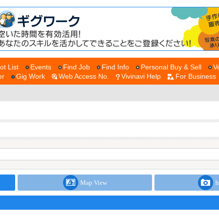
ot List
Events
Find Job
Find Info
Personal Buy & Sell
V
er
Gig Work
Web Access No.
Vivinavi Help
For Business
Map View
I