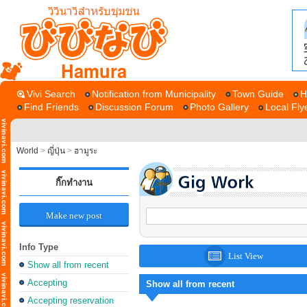
Hamura
Vivi Search
Notification from Municipality
Town Guide
H
Find Friends
Discussion Forum
Photo Gallery
Local Fly
World
>
ญี่ปุ่น
>
ฮามูระ
กิ๊กทำงาน
Make new post
Info Type
List View
Show all from recent
Accepting
Show all from recent
Accepting reservation