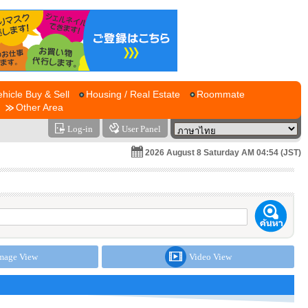
ehicle Buy & Sell
Housing / Real Estate
Roommate
Other Area
Log-in
User Panel
2026 August 8 Saturday AM 04:54 (JST)
mage View
Video View