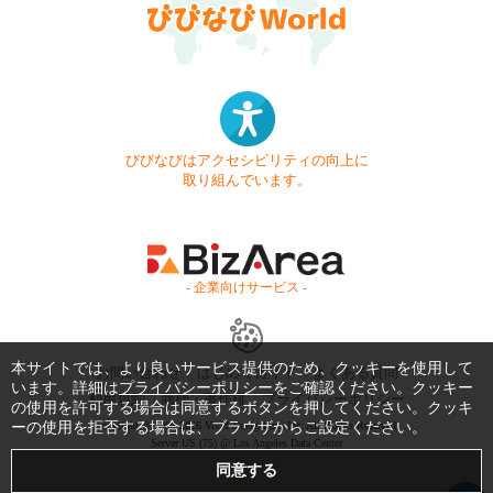
びびなびはアクセシビリティの向上に
取り組んでいます。
- 企業向けサービス -
本サイトでは、より良いサービス提供のため、クッキーを使用して
お問い合わせ
はじめてガイド
よくある質問
います。詳細は
プライバシーポリシー
をご確認ください。クッキー
利用規約
商標・著作権
プライバシーポリシー
の使用を許可する場合は同意するボタンを押してください。クッキ
ーの使用を拒否する場合は、ブラウザからご設定ください。
Copyright © 1999-2026 Vivid Navigation, Inc. All Rights Reserved.
Server US (75) @ Los Angeles Data Center