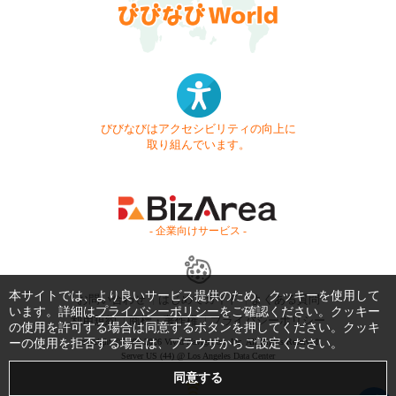
びびなびはアクセシビリティの向上に
取り組んでいます。
- 企業向けサービス -
本サイトでは、より良いサービス提供のため、クッキーを使用して
お問い合わせ
はじめてガイド
よくある質問
います。詳細は
プライバシーポリシー
をご確認ください。クッキー
利用規約
商標・著作権
プライバシーポリシー
の使用を許可する場合は同意するボタンを押してください。クッキ
ーの使用を拒否する場合は、ブラウザからご設定ください。
Copyright © 1999-2026 Vivid Navigation, Inc. All Rights Reserved.
Server US (44) @ Los Angeles Data Center