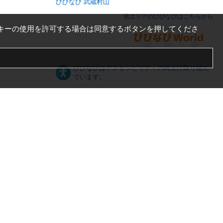
びびなび 武蔵村山
他エリアのびびなびはこちらから
キーの使用を許可する場合は同意するボタンを押してくださ
びびなびはアクセシビリティの向上に取り組ん
でいます。
日本語
English
español
ภาษาไทย
한국어
中文
PC版
スマートフォン版
Server US (44) @ Los Angeles Data Center