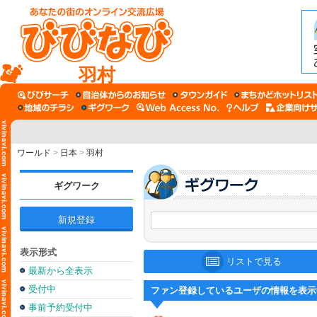
羽村
ワールド
>
日本
>
羽村
ギグワーク
新規登録
表示形式
リストで見る
最新から全表示
受付中
ファン登録しているユーザの情報を表示
事前予約受付中