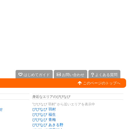
はじめてガイド
お問い合わせ
よくある質問
このページのトップへ
身近なエリアのびびなび
"びびなび 羽村" から近いエリアを表示中
せ
びびなび 羽村
びびなび 福生
びびなび 青梅
びびなび あきる野