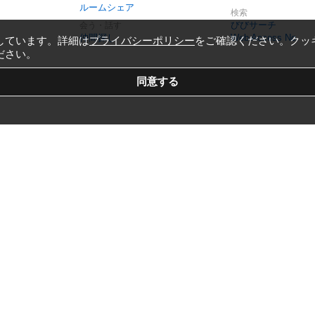
ルームシェア
検索
びびサーチ
会う・話す
仲間探し
Web Access No.
しています。詳細は
プライバシーポリシー
をご確認ください。クッ
ださい。
Copyright © 1999-2026
Vivid Navigation, Inc.
All Rights Reserved.