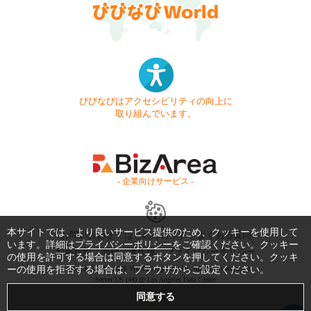
びびなびはアクセシビリティの向上に
取り組んでいます。
- 企業向けサービス -
本サイトでは、より良いサービス提供のため、クッキーを使用して
お問い合わせ
はじめてガイド
よくある質問
います。詳細は
プライバシーポリシー
をご確認ください。クッキー
利用規約
商標・著作権
プライバシーポリシー
の使用を許可する場合は同意するボタンを押してください。クッキ
ーの使用を拒否する場合は、ブラウザからご設定ください。
Copyright © 1999-2026 Vivid Navigation, Inc. All Rights Reserved.
Server US (44) @ Los Angeles Data Center