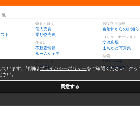
一覧
売る・買う
お役立ち情報
個人売買
自治体からのお知ら
リスト
乗り物売買
コミュニケーション
交流広場
住まい
不動産情報
まちかど写真集
ルームシェア
検索
びびサーチ
会う・話す
仲間探し
Web Access No.
しています。詳細は
プライバシーポリシー
をご確認ください。クッ
ださい。