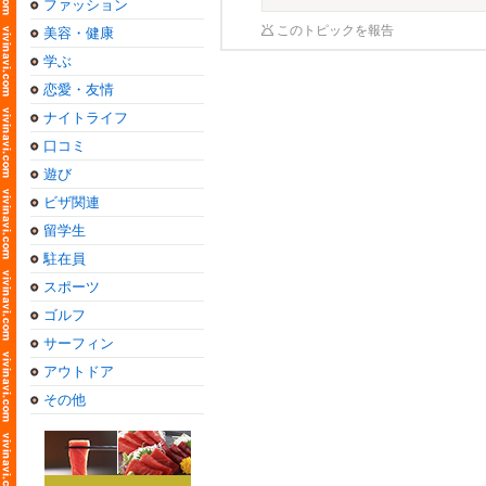
ファッション
このトピックを報告
美容・健康
学ぶ
恋愛・友情
ナイトライフ
口コミ
遊び
ビザ関連
留学生
駐在員
スポーツ
ゴルフ
サーフィン
アウトドア
その他