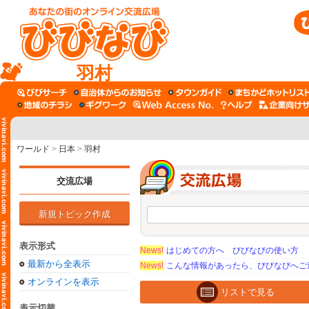
羽村
ワールド
>
日本
>
羽村
交流広場
新規トピック作成
表示形式
News!
はじめての方へ びびなびの使い方
最新から全表示
News!
こんな情報があったら、びびなびへご
オンラインを表示
リストで見る
表示切替