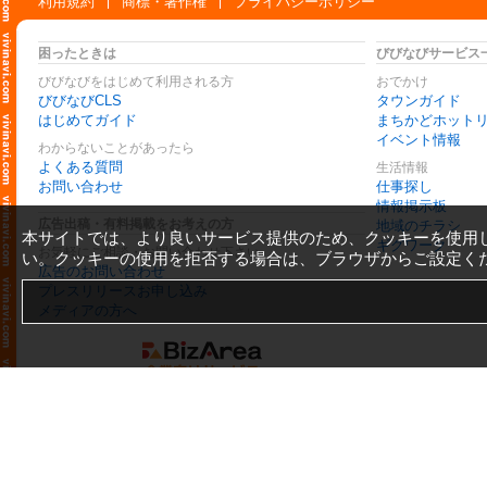
利用規約
商標・著作権
プライバシーポリシー
困ったときは
びびなびサービス
びびなびをはじめて利用される方
おでかけ
びびなびCLS
タウンガイド
はじめてガイド
まちかどホット
イベント情報
わからないことがあったら
よくある質問
生活情報
お問い合わせ
仕事探し
情報掲示板
広告出稿・有料掲載をお考えの方
地域のチラシ
本サイトでは、より良いサービス提供のため、クッキーを使用
ギグワーク
お気軽にご相談・お問い合わせ下さい
い。クッキーの使用を拒否する場合は、ブラウザからご設定く
広告のお問い合わせ
プレスリリースお申し込み
メディアの方へ