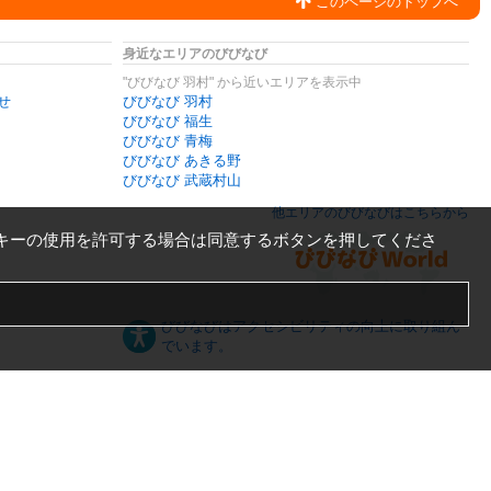
このページのトップへ
身近なエリアのびびなび
"びびなび 羽村" から近いエリアを表示中
せ
びびなび 羽村
びびなび 福生
びびなび 青梅
びびなび あきる野
びびなび 武蔵村山
他エリアのびびなびはこちらから
キーの使用を許可する場合は同意するボタンを押してくださ
びびなびはアクセシビリティの向上に取り組ん
でいます。
日本語
English
español
ภาษาไทย
한국어
中文