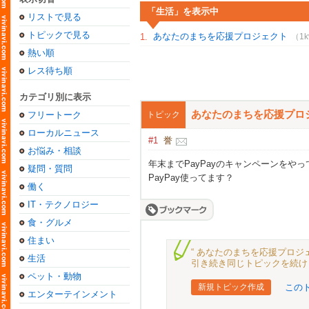
「生活」を表示中
リストで見る
トピックで見る
あなたのまちを応援プロジェクト
1.
（1k
熱い順
レス待ち順
カテゴリ別に表示
あなたのまちを応援プロ
フリートーク
トピック
ローカルニュース
#1
誉
お悩み・相談
年末までPayPayのキャンペーンをや
疑問・質問
PayPay使ってます？
働く
IT・テクノロジー
食・グルメ
住まい
“ あなたのまちを応援プロジ
生活
引き続き同じトピックを続け
ペット・動物
新規トピック作成
この
エンターテインメント