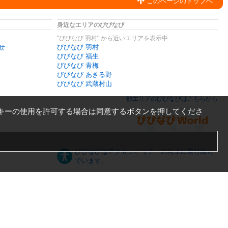
このページのトップへ
身近なエリアのびびなび
"びびなび 羽村" から近いエリアを表示中
せ
びびなび 羽村
びびなび 福生
びびなび 青梅
びびなび あきる野
びびなび 武蔵村山
他エリアのびびなびはこちらから
キーの使用を許可する場合は同意するボタンを押してくださ
びびなびはアクセシビリティの向上に取り組ん
でいます。
日本語
English
español
ภาษาไทย
한국어
中文