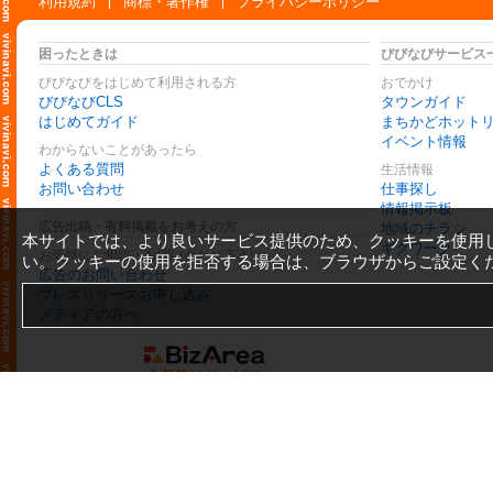
利用規約
商標・著作権
プライバシーポリシー
困ったときは
びびなびサービス
びびなびをはじめて利用される方
おでかけ
びびなびCLS
タウンガイド
はじめてガイド
まちかどホット
イベント情報
わからないことがあったら
よくある質問
生活情報
お問い合わせ
仕事探し
情報掲示板
広告出稿・有料掲載をお考えの方
地域のチラシ
本サイトでは、より良いサービス提供のため、クッキーを使用
ギグワーク
お気軽にご相談・お問い合わせ下さい
い。クッキーの使用を拒否する場合は、ブラウザからご設定く
広告のお問い合わせ
プレスリリースお申し込み
メディアの方へ