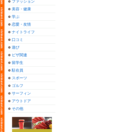
ファッション
美容・健康
学ぶ
恋愛・友情
ナイトライフ
口コミ
遊び
ビザ関連
留学生
駐在員
スポーツ
ゴルフ
サーフィン
アウトドア
その他