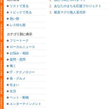
リストで見る
あなたのまちを応援プロジェクト
2.
トピックで見る
船直マグロ無人直売所
3.
熱い順
レス待ち順
カテゴリ別に表示
フリートーク
ローカルニュース
お悩み・相談
疑問・質問
働く
IT・テクノロジー
食・グルメ
住まい
生活
ペット・動物
エンターテインメント