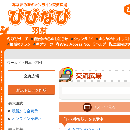
羽村
ワールド
>
日本
>
羽村
交流広場
新規トピック作成
表示形式
リストで見る
最新から全表示
オンラインを表示
「レス待ち順」を表示中
表示切替
はむら花と水のまつり
1.