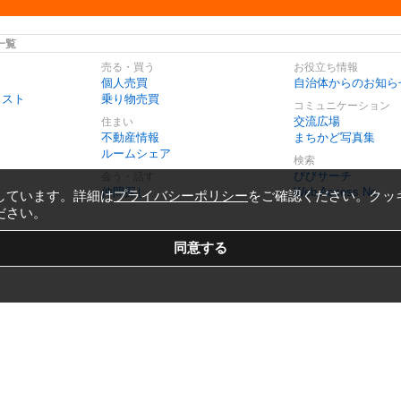
一覧
売る・買う
お役立ち情報
個人売買
自治体からのお知ら
リスト
乗り物売買
コミュニケーション
交流広場
住まい
不動産情報
まちかど写真集
ルームシェア
検索
びびサーチ
会う・話す
仲間探し
Web Access No.
しています。詳細は
プライバシーポリシー
をご確認ください。クッ
ださい。