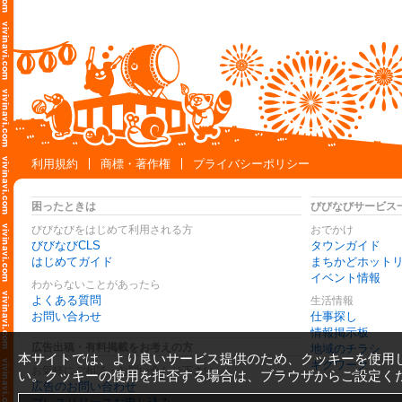
利用規約
商標・著作権
プライバシーポリシー
困ったときは
びびなびサービス
びびなびをはじめて利用される方
おでかけ
びびなびCLS
タウンガイド
はじめてガイド
まちかどホット
イベント情報
わからないことがあったら
よくある質問
生活情報
お問い合わせ
仕事探し
情報掲示板
広告出稿・有料掲載をお考えの方
地域のチラシ
本サイトでは、より良いサービス提供のため、クッキーを使用
ギグワーク
お気軽にご相談・お問い合わせ下さい
い。クッキーの使用を拒否する場合は、ブラウザからご設定く
広告のお問い合わせ