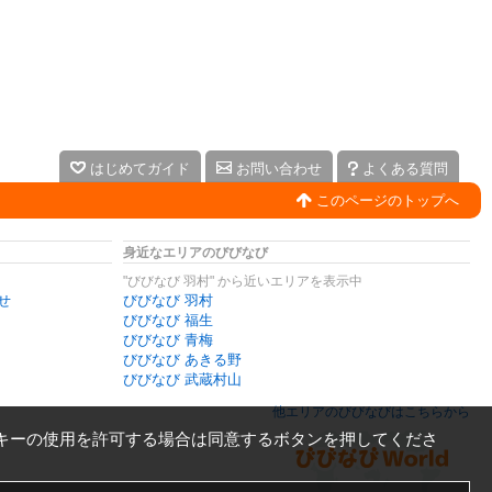
はじめてガイド
お問い合わせ
よくある質問
このページのトップへ
身近なエリアのびびなび
"びびなび 羽村" から近いエリアを表示中
せ
びびなび 羽村
びびなび 福生
びびなび 青梅
びびなび あきる野
びびなび 武蔵村山
他エリアのびびなびはこちらから
キーの使用を許可する場合は同意するボタンを押してくださ