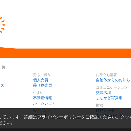
一覧
売る・買う
お役立ち情報
個人売買
自治体からのお知ら
リスト
乗り物売買
コミュニケーション
交流広場
住まい
不動産情報
まちかど写真集
ルームシェア
検索
びびサーチ
会う・話す
仲間探し
Web Access No.
しています。詳細は
プライバシーポリシー
をご確認ください。クッ
ださい。