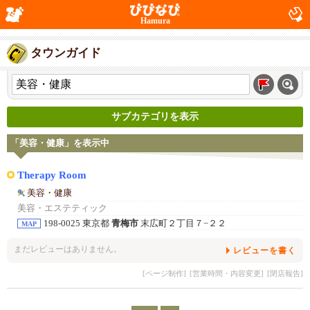
Hamura
タウンガイド
サブカテゴリを表示
「美容・健康」を表示中
Therapy Room
美容・健康
美容・エステティック
198-0025 東京都
青梅市
末広町２丁目７−２２
MAP
まだレビューはありません。
レビューを書く
[ページ制作]
[営業時間・内容変更]
[閉店報告]