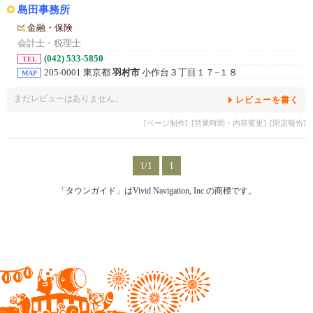
島田事務所
金融・保険
会計士・税理士
(042) 533-5850
TEL
205-0001 東京都
羽村市
小作台３丁目１７−１８
MAP
まだレビューはありません。
レビューを書く
[ページ制作]
[営業時間・内容変更]
[閉店報告]
1/1
1
「タウンガイド」はVivid Navigation, Inc.の商標です。