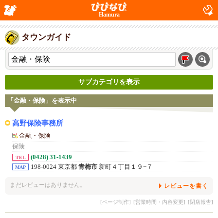
Hamura
タウンガイド
サブカテゴリを表示
「金融・保険」を表示中
高野保険事務所
金融・保険
保険
(0428) 31-1439
TEL
198-0024 東京都
青梅市
新町４丁目１９−７
MAP
まだレビューはありません。
レビューを書く
[ページ制作]
[営業時間・内容変更]
[閉店報告]