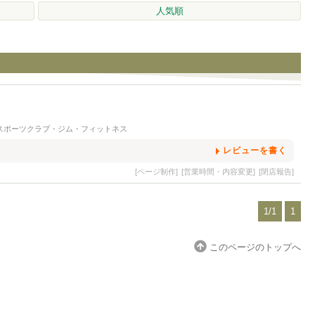
人気順
スポーツクラブ・ジム・フィットネス
レビューを書く
[ページ制作]
[営業時間・内容変更]
[閉店報告]
1/1
1
このページのトップへ