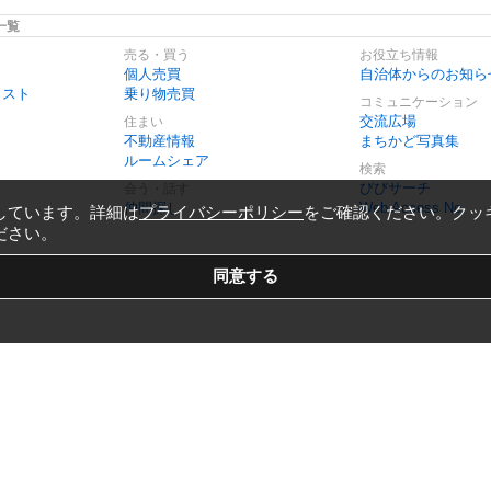
一覧
売る・買う
お役立ち情報
個人売買
自治体からのお知ら
リスト
乗り物売買
コミュニケーション
交流広場
住まい
不動産情報
まちかど写真集
ルームシェア
検索
びびサーチ
会う・話す
仲間探し
Web Access No.
しています。詳細は
プライバシーポリシー
をご確認ください。クッ
ださい。