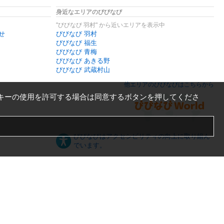
身近なエリアのびびなび
"びびなび 羽村" から近いエリアを表示中
せ
びびなび 羽村
びびなび 福生
びびなび 青梅
びびなび あきる野
びびなび 武蔵村山
他エリアのびびなびはこちらから
キーの使用を許可する場合は同意するボタンを押してくださ
びびなびはアクセシビリティの向上に取り組ん
でいます。
日本語
English
español
ภาษาไทย
한국어
中文
PC版
スマートフォン版