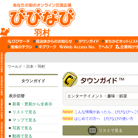
羽村
ワールド
>
日本
>
羽村
タウンガイド
表示切替
新着・更新から全表示
リストで見る
News!
こんな情報があったら、びびなびへご
News!
はじめての方へ びびなびの使い方
マップで見る
写真で見る
リストで見る
動画で見る