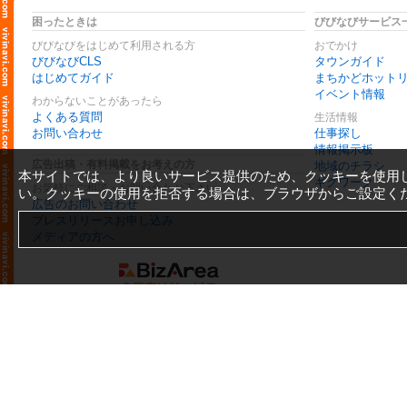
困ったときは
びびなびサービス
びびなびをはじめて利用される方
おでかけ
びびなびCLS
タウンガイド
はじめてガイド
まちかどホット
イベント情報
わからないことがあったら
よくある質問
生活情報
お問い合わせ
仕事探し
情報掲示板
広告出稿・有料掲載をお考えの方
地域のチラシ
本サイトでは、より良いサービス提供のため、クッキーを使用
ギグワーク
お気軽にご相談・お問い合わせ下さい
い。クッキーの使用を拒否する場合は、ブラウザからご設定く
広告のお問い合わせ
プレスリリースお申し込み
メディアの方へ