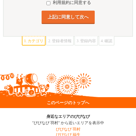
利用規約に同意する
1.
カテゴリ
2.
登録者情報
3.
登録内容
4.
確認
このページのトップへ
身近なエリアのびびなび
"びびなび 羽村" から近いエリアを表示中
びびなび 羽村
びびなび 福生